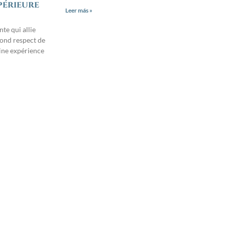
upérieure
Leer más »
nte qui allie
fond respect de
aine expérience