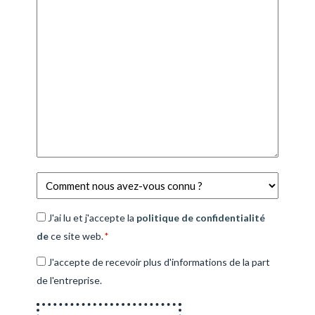
Connu
*
Consentement
J'ai lu et j'accepte la
politique de confidentialité
de
*
ce site web.
*
Consentement
J'accepte de recevoir plus d'informations de la part
à
de l'entreprise.
la
lettre