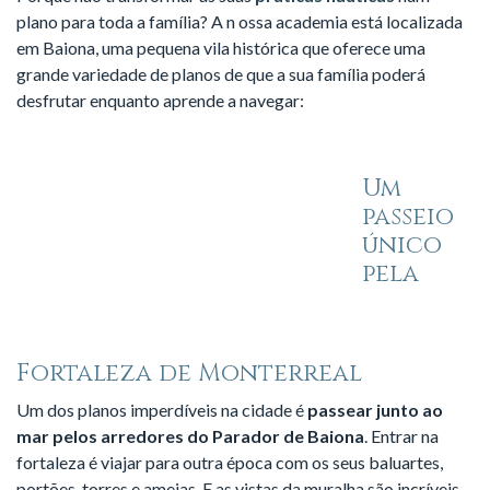
plano para toda a família? A n
ossa academia está localizada
em Baiona, uma pequena vila histórica que oferece uma
grande variedade de planos de que a sua família poderá
desfrutar enquanto aprende a navegar:
Um
passeio
único
pela
Fortaleza de Monterreal
Um dos planos imperdíveis na cidade é
passear junto ao
mar pelos arredores do Parador de Baiona
. Entrar na
fortaleza é viajar para outra época com os seus baluartes,
portões, torres e ameias. E as vistas da muralha são incríveis,