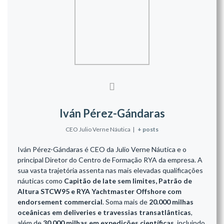
Iván Pérez-Gándaras
CEO Julio Verne Náutica
|
+ posts
Iván Pérez-Gándaras é CEO da Julio Verne Náutica e o
principal Diretor do Centro de Formação RYA da empresa. A
sua vasta trajetória assenta nas mais elevadas qualificações
náuticas como
Capitão de Iate sem limites, Patrão de
Altura STCW95 e RYA Yachtmaster Offshore com
endorsement commercial
. Soma mais de
20.000 milhas
oceânicas em deliveries e travessias transatlânticas
,
além de
30.000 milhas em expedições científicas
, incluindo