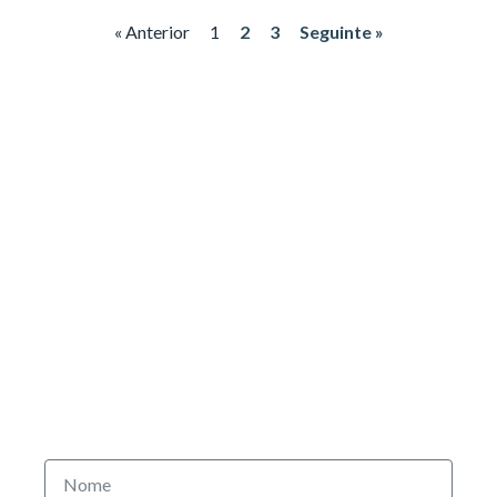
« Anterior
1
2
3
Seguinte »
Subscreva
a nossa
newsletter
Receba as últimas notícias sobre a nossa oferta de rotas e
navegação, bem como as nossas publicações com a informação
mais relevante sobre formação náutica e charter.