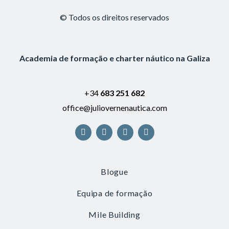
:
© Todos os direitos reservados
Academia de formação e charter náutico na Galiza
+34
683 251 682
office@juliovernenautica.com
Blogue
Equipa de formação
Mile Building