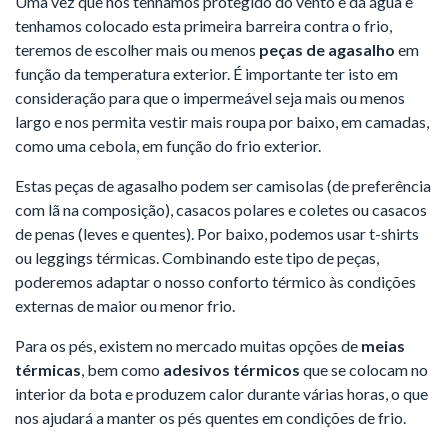
Uma vez que nos tenhamos protegido do vento e da água e
tenhamos colocado esta primeira barreira contra o frio,
teremos de escolher mais ou menos
peças de agasalho
em
função da temperatura exterior. É importante ter isto em
consideração para que o impermeável seja mais ou menos
largo e nos permita vestir mais roupa por baixo, em camadas,
como uma cebola, em função do frio exterior.
Estas peças de agasalho podem ser camisolas (de preferência
com lã na composição), casacos polares e coletes ou casacos
de penas (leves e quentes). Por baixo, podemos usar t-shirts
ou leggings térmicas. Combinando este tipo de peças,
poderemos adaptar o nosso conforto térmico às condições
externas de maior ou menor frio.
Para os pés, existem no mercado muitas opções de
meias
térmicas
, bem como
adesivos térmicos
que se colocam no
interior da bota e produzem calor durante várias horas, o que
nos ajudará a manter os pés quentes em condições de frio.