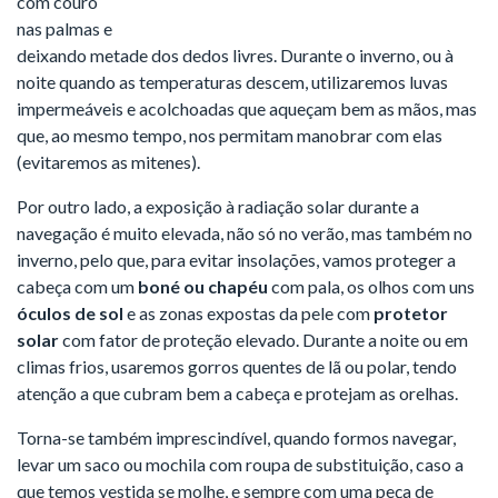
com couro
nas palmas e
deixando metade dos dedos livres. Durante o inverno, ou à
noite quando as temperaturas descem, utilizaremos luvas
impermeáveis e acolchoadas que aqueçam bem as mãos, mas
que, ao mesmo tempo, nos permitam manobrar com elas
(evitaremos as mitenes).
Por outro lado, a exposição à radiação solar durante a
navegação é muito elevada, não só no verão, mas também no
inverno, pelo que, para evitar insolações, vamos proteger a
cabeça com um
boné ou chapéu
com pala, os olhos com uns
óculos de sol
e as zonas expostas da pele com
protetor
solar
com fator de proteção elevado. Durante a noite ou em
climas frios, usaremos gorros quentes de lã ou polar, tendo
atenção a que cubram bem a cabeça e protejam as orelhas.
Torna-se também imprescindível, quando formos navegar,
levar um saco ou mochila com roupa de substituição, caso a
que temos vestida se molhe, e sempre com uma peça de