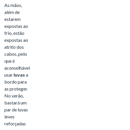
As mãos,
além de
estarem
expostas ao
frio, estão
expostas ao
atrito dos
cabos, pelo
que é
aconselhável
usar
luvas
a
bordo para
as proteger.
No verão,
bastará um
par de luvas
leves
reforçadas