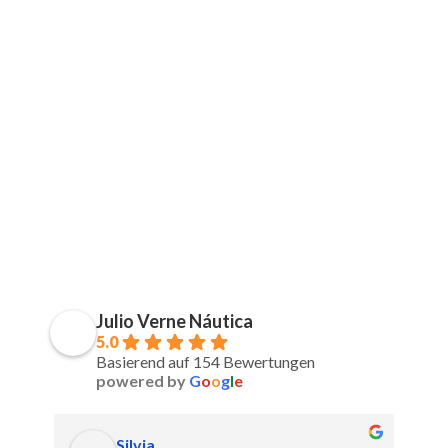
Julio Verne Náutica
5.0
Basierend auf 154 Bewertungen
powered by
G
o
o
g
l
e
Silvia