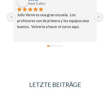
hace 2 años
Julio Verne es una gran escuela.  Los 
He 
profesores son de primera y los equipos muy 
fue
buenos.  Volvería a hacer el curso aquí.
nec
pra
Seg
LETZTE BEITRÄGE