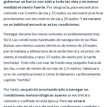
gobernar un barco son sobre todo las olas y en menor
medida el viento fuerte
. Por desgracia, para encontrarse
cómodo con 1 metro de ola y 15 nudos, es necesario practicar
previamente con dos metros de ola y 20 nudos. Y
en verano
no es habitual encontrar estas condiciones
.
Navegar durante los meses estivales es evidentemente más
fácil. Las condiciones habituales de navegación en las Rías
Baixas son vientos suaves térmicos de menos de 10 nudos
por la mañana y última hora de la tarde (terral y virazón), sin
viento al mediodía, y unos 15 nudos de viento por la tarde
(nortada). Todo ello con mar de fondo muy pequeño fuera de
las rías, o mar de viento de no más de 1,5 metros. Ideal para
ocio sin complicaciones o como le llamamos cariñosamente:
capitán “tortilla”.
Por tanto,
un patrón acostumbrado a navegar en
condiciones meteorológicas suaves
se encontrará
cómodo y confiado en esta época. Pero
no estará
preparado en el caso de que las condiciones cambien y