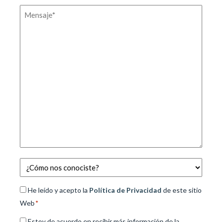
Mensaje
*
Conocido
*
Consentimiento
He leído y acepto la
Política de Privacidad
de este sitio
Web
*
*
Consentimiento
Estoy de acuerdo en recibir más información de la