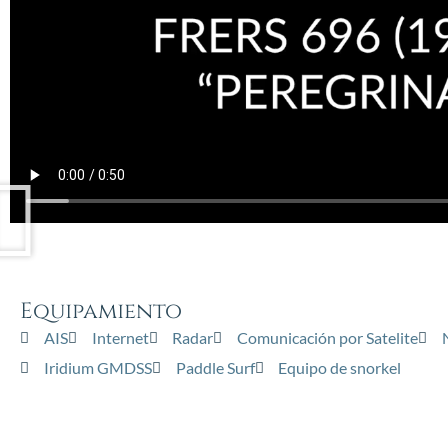
Equipamiento
AIS
Internet
Radar
Comunicación por Satelite
Iridium GMDSS
Paddle Surf
Equipo de snorkel