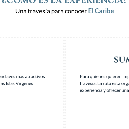
¿Cómo es la experiencia?
Una travesía para conocer
El Caribe
SUM
 enclaves más atractivos
Para quienes quieren impl
las Islas Vírgenes
travesía. La ruta está o
experiencia y ofrecer una 
ENTÉRATE DE TODO
→