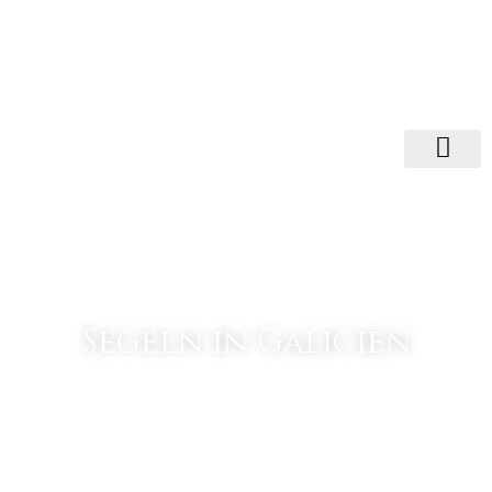
Segeln in Galicien
Das beste Segelrevier der Iberischen
Halbinsel