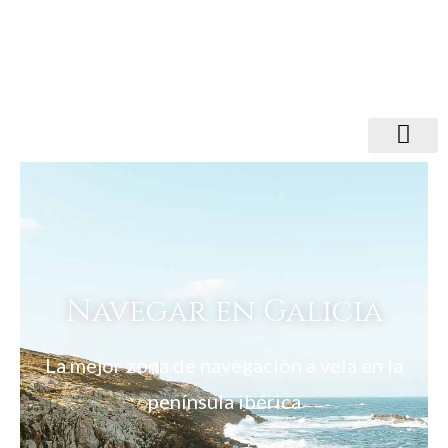
Navegar en Galicia
La mejor zona de navegación a vela en la
península ibérica